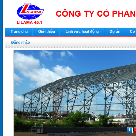
Trang chủ
Giới thiệu
Lĩnh vực hoạt động
Dự án
Cơ 
Đăng nhập
1