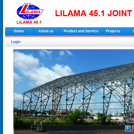
Home
About us
Product and Service
Projects
Login
1