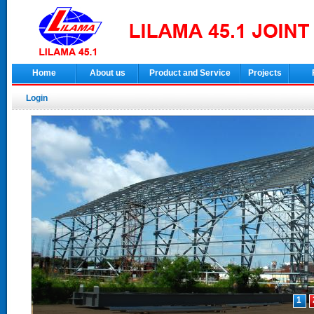
Home
About us
Product and Service
Projects
Login
1